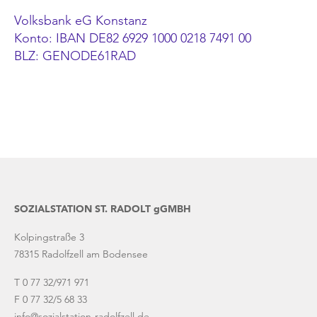
Volksbank eG Konstanz
Konto: IBAN DE82 6929 1000 0218 7491 00
BLZ: GENODE61RAD
SOZIALSTATION ST. RADOLT gGMBH
Kolpingstraße 3
78315 Radolfzell am Bodensee
T
0 77 32/971 971
F 0 77 32/5 68 33
info@sozialstation-radolfzell.de